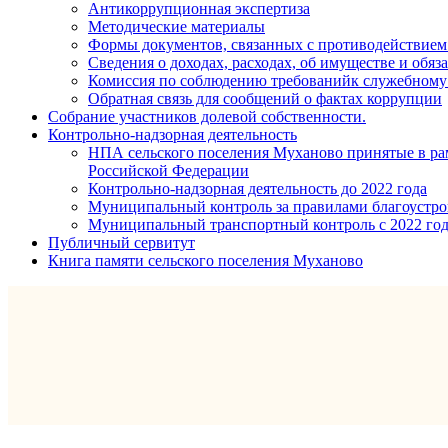
Антикоррупционная экспертиза
Методические материалы
Формы документов, связанных с противодействием
Сведения о доходах, расходах, об имуществе и обяз
Комиссия по соблюдению требованийк служебному 
Обратная связь для сообщений о фактах коррупции
Собрание участников долевой собственности.
Контрольно-надзорная деятельность
НПА сельского поселения Муханово принятые в рам
Российской Федерации
Контрольно-надзорная деятельность до 2022 года
Муниципальный контроль за правилами благоустрой
Муниципальный транспортный контроль с 2022 го
Публичный сервитут
Книга памяти сельского поселения Муханово