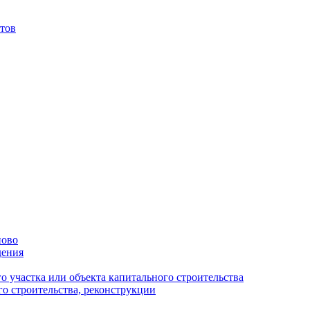
тов
ново
дения
 участка или объекта капитального строительства
о строительства, реконструкции