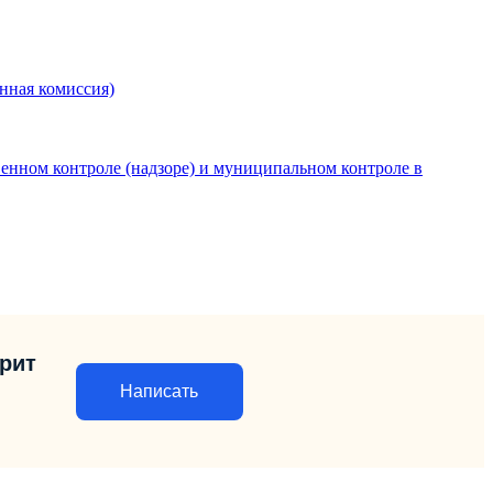
нная комиссия)
енном контроле (надзоре) и муниципальном контроле в
орит
Написать