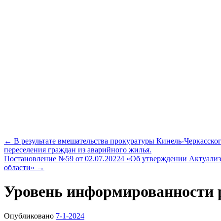
←
В результате вмешательства прокуратуры Кинель-Черкасско
переселения граждан из аварийного жилья.
Постановление №59 от 02.07.20224 «Об утверждении Актуали
области»
→
Уровень информированности р
Опубликовано
7-1-2024