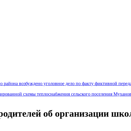
го района возбуждено уголовное дело по факту фиктивной пере
зированной схемы теплоснабжения сельского поселения Мухано
одителей об организации школ