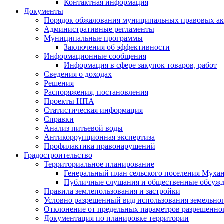
Контактная информация
Документы
Порядок обжалования муниципальных правовых ак
Административные регламенты
Муниципальные программы
Заключения об эффективности
Информационные сообщения
Информация в сфере закупок товаров, работ
Сведения о доходах
Решения
Распоряжения, постановления
Проекты НПА
Статистическая информация
Справки
Анализ питьевой воды
Антикоррупционная экспертиза
Профилактика правонарушений
Градостроительство
Территориальное планирование
Генеральный план сельского поселения Муха
Публичные слушания и общественные обсуж
Правила землепользования и застройки
Условно разрешенный вид использования земельного
Отклонение от предельных параметров разрешенног
Документация по планировке территории