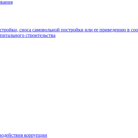
ования
стройки, сноса самовольной постройки или ее приведению в со
питального строительства
водействия коррупции