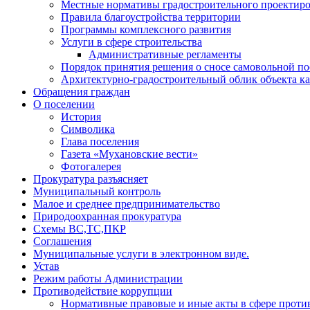
Местные нормативы градостроительного проектир
Правила благоустройства территории
Программы комплексного развития
Услуги в сфере строительства
Административные регламенты
Порядок принятия решения о сносе самовольной по
Архитектурно-градостроительный облик объекта ка
Обращения граждан
О поселении
История
Символика
Глава поселения
Газета «Мухановские вести»
Фотогалерея
Прокуратура разъясняет
Муниципальный контроль
Малое и среднее предпринимательство
Природоохранная прокуратура
Схемы ВС,ТС,ПКР
Соглашения
Муниципальные услуги в электронном виде.
Устав
Режим работы Администрации
Противодействие коррупции
Нормативные правовые и иные акты в сфере проти