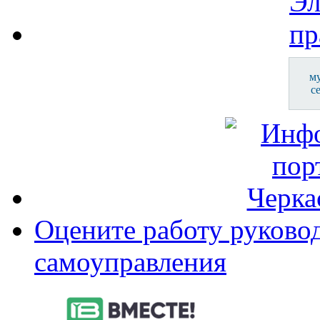
м
с
Оцените работу руково
самоуправления