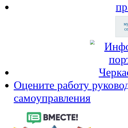
м
с
Оцените работу руково
самоуправления