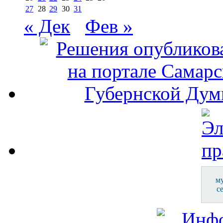
27
28
29
30
31
« Дек
Фев »
м
с