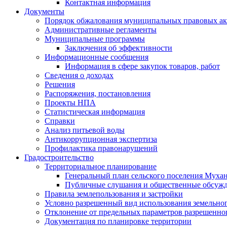
Контактная информация
Документы
Порядок обжалования муниципальных правовых ак
Административные регламенты
Муниципальные программы
Заключения об эффективности
Информационные сообщения
Информация в сфере закупок товаров, работ
Сведения о доходах
Решения
Распоряжения, постановления
Проекты НПА
Статистическая информация
Справки
Анализ питьевой воды
Антикоррупционная экспертиза
Профилактика правонарушений
Градостроительство
Территориальное планирование
Генеральный план сельского поселения Муха
Публичные слушания и общественные обсуж
Правила землепользования и застройки
Условно разрешенный вид использования земельного
Отклонение от предельных параметров разрешенног
Документация по планировке территории