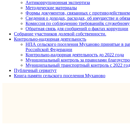
Антикоррупционная экспертиза
Методические материалы
Формы документов, связанных с противодействием
Сведения о доходах, расходах, об имуществе и обяз
Комиссия по соблюдению требованийк служебному 
Обратная связь для сообщений о фактах коррупции
Собрание участников долевой собственности.
Контрольно-надзорная деятельность
НПА сельского поселения Муханово принятые в рам
Российской Федерации
Контрольно-надзорная деятельность до 2022 года
Муниципальный контроль за правилами благоустрой
Муниципальный транспортный контроль с 2022 го
Публичный сервитут
Книга памяти сельского поселения Муханово