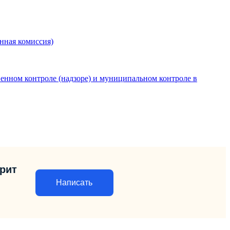
нная комиссия)
енном контроле (надзоре) и муниципальном контроле в
орит
Написать